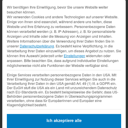
Datenschutz-Präferenz
Wir benötigen Ihre Einwilligung, bevor Sie unsere Website weiter
besuchen können.
Wir verwenden Cookies und andere Technologien auf unserer Website.
Einige von ihnen sind essenziell, während andere uns helfen, diese
Website und Ihre Erfahrung zu verbessern.
Personenbezogene Daten
können verarbeitet werden (z. B. IP-Adressen), z. B. für personalisierte
Anzeigen und Inhalte oder die Messung von Anzeigen und Inhalten.
Weitere Informationen über die Verwendung Ihrer Daten finden Sie in
unserer
Datenschutzerklärung
.
Es besteht keine Verpflichtung, in die
Verarbeitung Ihrer Daten einzuwilligen, um dieses Angebot zu nutzen.
Sie
können Ihre Auswahl jederzeit unter
Einstellungen
widerrufen oder
anpassen.
Bitte beachten Sie, dass aufgrund individueller Einstellungen
möglicherweise nicht alle Funktionen der Website verfügbar sind.
Einige Services verarbeiten personenbezogene Daten in den USA. Mit
Ihrer Einwilligung zur Nutzung dieser Services willigen Sie auch in die
Verarbeitung Ihrer Daten in den USA gemäß Art. 49 (1) lit. a GDPR ein.
Der EuGH stuft die USA als ein Land mit unzureichendem Datenschutz
nach EU-Standards ein. Es besteht beispielsweise die Gefahr, dass US-
Behörden personenbezogene Daten in Überwachungsprogrammen
verarbeiten, ohne dass für Europäerinnen und Europäer eine
Klagemöglichkeit besteht.
Ich akzeptiere alle