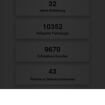
0
Jahre Erfahrung
19
Verkaufte Fahrzeuge
18
Zufriedene Kunden
50
Patente & Gebrauchsmuster
Zum Produktkatalog