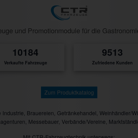
rzeuge und Promotionmodule für die Gastronom
286
267
Verkaufte Fahrzeuge
Zufriedene Kunden
Zum Produktkatalog
ndustrie, Brauereien, Getränkehandel, Weinhändler/Winz
nagenturen, Messebauer, Verbände/Vereine, Marktständl
Mit CTR-Fahrzeugtechnik unterwegs: