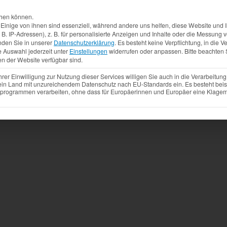
Aktuelles
Produkte
Mietfahrzeuge
Gebrauchtw
chen können.
inige von ihnen sind essenziell, während andere uns helfen, diese Website und I
. IP-Adressen), z. B. für personalisierte Anzeigen und Inhalte oder die Messung
nden Sie in unserer
Datenschutzerklärung
.
Es besteht keine Verpflichtung, in die V
e Auswahl jederzeit unter
Einstellungen
widerrufen oder anpassen.
Bitte beachten 
en der Website verfügbar sind.
r Einwilligung zur Nutzung dieser Services willigen Sie auch in die Verarbeitung 
 ein Land mit unzureichendem Datenschutz nach EU-Standards ein. Es besteht beis
ogrammen verarbeiten, ohne dass für Europäerinnen und Europäer eine Klagemö