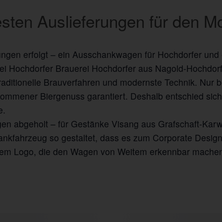
sten Auslieferungen für den Mo
rungen erfolgt – ein Ausschankwagen für Hochdorfer und
Hochdorfer Brauerei Hochdorfer aus Nagold-Hochdorf i
traditionelle Brauverfahren und modernste Technik. Nur 
lkommener Biergenuss garantiert. Deshalb entschied sich 
e.
n abgeholt – für Gestänke Visang aus Grafschaft-Karwe
hankfahrzeug so gestaltet, dass es zum Corporate Desig
dem Logo, die den Wagen von Weitem erkennbar mache