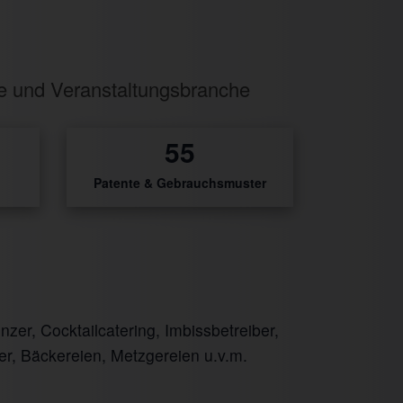
ie und Veranstaltungsbranche
1
Patente & Gebrauchsmuster
er, Cocktailcatering, Imbissbetreiber,
er, Bäckereien, Metzgereien u.v.m.