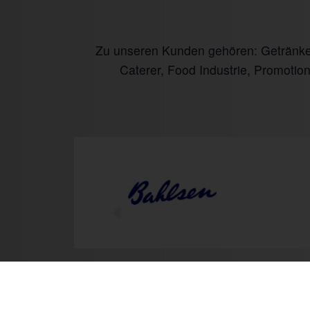
Zu unseren Kunden gehören: Getränke I
Caterer, Food Industrie, Promotio
Prev
Mo.