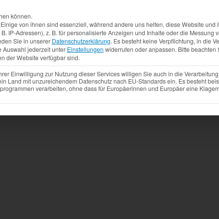
Aktuelles
Produkte
Mietfahrzeuge
Gebrauchtw
chen können.
inige von ihnen sind essenziell, während andere uns helfen, diese Website und I
. IP-Adressen), z. B. für personalisierte Anzeigen und Inhalte oder die Messung
nden Sie in unserer
Datenschutzerklärung
.
Es besteht keine Verpflichtung, in die V
e Auswahl jederzeit unter
Einstellungen
widerrufen oder anpassen.
Bitte beachten 
en der Website verfügbar sind.
r Einwilligung zur Nutzung dieser Services willigen Sie auch in die Verarbeitung 
 ein Land mit unzureichendem Datenschutz nach EU-Standards ein. Es besteht beis
ogrammen verarbeiten, ohne dass für Europäerinnen und Europäer eine Klagemö