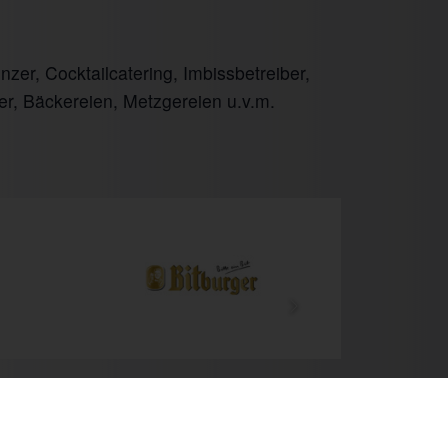
er, Cocktailcatering, Imbissbetreiber,
er, Bäckereien, Metzgereien u.v.m.
Next
Newsletter
Kontakt