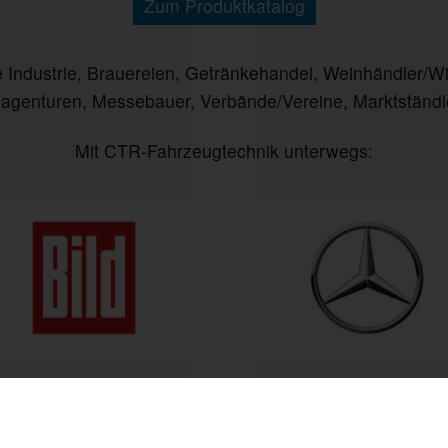
Zum Produktkatalog
ndustrie, Brauereien, Getränkehandel, Weinhändler/Winz
nagenturen, Messebauer, Verbände/Vereine, Marktständl
Mit CTR-Fahrzeugtechnik unterwegs:
 bis Fr. 09:00 bis 18:00 Uhr
+49 (0) 6535 9394-0
Anfahrt