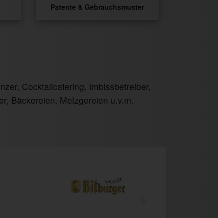
Patente & Gebrauchsmuster
er, Cocktailcatering, Imbissbetreiber,
er, Bäckereien, Metzgereien u.v.m.