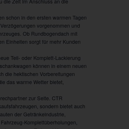
 die Zeit im Anschluss an die
hen schon in den ersten warmen Tagen
ne Verzögerungen vorgenommen und
fahrzeuges. Ob Rundbogendach mit
en Einheiten sorgt für mehr Kunden
neue Teil- oder Komplett-Lackierung
sschankwagen können in einem neuen
h die hektischen Vorbereitungen
ie das warme Wetter bietet,
rechpartner zur Seite. CTR
kaufsfahrzeugen, sondern bietet auch
auten der Getränkeindustrie,
 Fahrzeug-Komplettüberholungen,