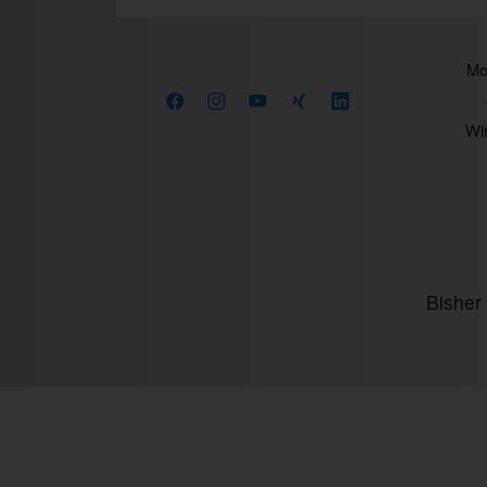
Prev
Mo.
Wir
Bisher