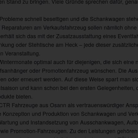
en Stand zu bringen. Viele Gründe sprechen dafür, genau
e Probleme schnell beseitigen und die Schankwagen ste
t. Reparaturen am Verkaufsfahrzeug sollen nämlich oh
verhält sich das mit der Zusatzausstattung eines Event
kung oder Stehtische am Heck – jede dieser zusätzlich
n Veranstaltung.
intermonate optimal auch für diejenigen, die sich eine 
fsanhänger oder Promotionfahrzeug wünschen. Die Au
en oder erneuert werden. Auf diese Weise spart man sic
stsaison und kann schon bei den ersten Gelegenheiten, d
dukte bieten.
a CTR Fahrzeuge aus Osann als vertrauenswürdiger Ansp
die Konzeption und Produktion von Schankwagen und Ver
r Wartung und Instandsetzung von Ausschankwagen, Aufb
wie Promotion-Fahrzeugen. Zu den Leistungen gehören