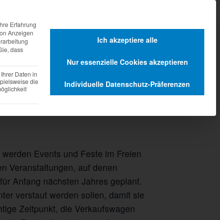
agen
Dienstleistungen
hre Erfahrung
 von Anzeigen
Ich akzeptiere alle
erarbeitung
Sie, dass
Nur essenzielle Cookies akzeptieren
Ihrer Daten in
pielsweise die
Individuelle Datenschutz-Präferenzen
glichkeit
ung und Optimierung
r werden Events und Feste im Freien
ten Veranstaltungen, auf denen
ür Anfang nächsten Jahres geplant.
er verstaut werden sollen, damit sie
chtige Zeitpunkt, die Verkaufswagen