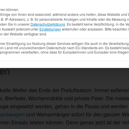
Aktuelles
Produkte
Mietfahrzeuge
Gebrauchtw
chen können.
inige von ihnen sind essenziell, während andere uns helfen, diese Website und I
. IP-Adressen), z. B. für personalisierte Anzeigen und Inhalte oder die Messung
nden Sie in unserer
Datenschutzerklärung
.
Es besteht keine Verpflichtung, in die V
e Auswahl jederzeit unter
Einstellungen
widerrufen oder anpassen.
Bitte beachten 
en der Website verfügbar sind.
r Einwilligung zur Nutzung dieser Services willigen Sie auch in die Verarbeitung 
 ein Land mit unzureichendem Datenschutz nach EU-Standards ein. Es besteht beis
ogrammen verarbeiten, ohne dass für Europäerinnen und Europäer eine Klagemö
htige Zeitpunkt für Instandsetz
ten
alte Wetter das Ende der Freiluftsaison. Immer seltene
e, Bierfeste, Wochenmärkte und private Feier. Die meis
e eingesetzt werden, gehen in die Pause und werden f
hankwagen
und Weinanhänger sofort für den ganzen Wint
hren Einsatz leisten können. Denn genau jetzt ist der ri