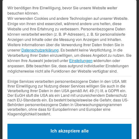
Datenschutz-Präferenz
Wir benötigen Ihre Einwilligung, bevor Sie unsere Website weiter
besuchen können.
Wir verwenden Cookies und andere Technologien auf unserer Website.
Einige von ihnen sind essenziell, während andere uns helfen, diese
Website und Ihre Erfahrung zu verbessern.
Personenbezogene Daten
können verarbeitet werden (z. B. IP-Adressen), z. B. für personalisierte
Anzeigen und Inhalte oder die Messung von Anzeigen und Inhalten.
Weitere Informationen über die Verwendung Ihrer Daten finden Sie in
unserer
Datenschutzerklärung
.
Es besteht keine Verpflichtung, in die
Verarbeitung Ihrer Daten einzuwilligen, um dieses Angebot zu nutzen.
Sie
können Ihre Auswahl jederzeit unter
Einstellungen
widerrufen oder
anpassen.
Bitte beachten Sie, dass aufgrund individueller Einstellungen
möglicherweise nicht alle Funktionen der Website verfügbar sind.
Einige Services verarbeiten personenbezogene Daten in den USA. Mit
Ihrer Einwilligung zur Nutzung dieser Services willigen Sie auch in die
Verarbeitung Ihrer Daten in den USA gemäß Art. 49 (1) lit. a GDPR ein.
Der EuGH stuft die USA als ein Land mit unzureichendem Datenschutz
nach EU-Standards ein. Es besteht beispielsweise die Gefahr, dass US-
Behörden personenbezogene Daten in Überwachungsprogrammen
verarbeiten, ohne dass für Europäerinnen und Europäer eine
Klagemöglichkeit besteht.
Ich akzeptiere alle