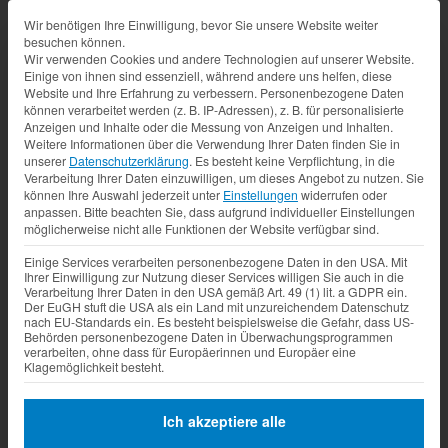
Datenschutz-Präferenz
Wir benötigen Ihre Einwilligung, bevor Sie unsere Website weiter
besuchen können.
Wir verwenden Cookies und andere Technologien auf unserer Website.
Einige von ihnen sind essenziell, während andere uns helfen, diese
Website und Ihre Erfahrung zu verbessern.
Personenbezogene Daten
können verarbeitet werden (z. B. IP-Adressen), z. B. für personalisierte
Anzeigen und Inhalte oder die Messung von Anzeigen und Inhalten.
Weitere Informationen über die Verwendung Ihrer Daten finden Sie in
unserer
Datenschutzerklärung
.
Es besteht keine Verpflichtung, in die
Verarbeitung Ihrer Daten einzuwilligen, um dieses Angebot zu nutzen.
Sie
können Ihre Auswahl jederzeit unter
Einstellungen
widerrufen oder
anpassen.
Bitte beachten Sie, dass aufgrund individueller Einstellungen
möglicherweise nicht alle Funktionen der Website verfügbar sind.
Einige Services verarbeiten personenbezogene Daten in den USA. Mit
Ihrer Einwilligung zur Nutzung dieser Services willigen Sie auch in die
Verarbeitung Ihrer Daten in den USA gemäß Art. 49 (1) lit. a GDPR ein.
Der EuGH stuft die USA als ein Land mit unzureichendem Datenschutz
nach EU-Standards ein. Es besteht beispielsweise die Gefahr, dass US-
Behörden personenbezogene Daten in Überwachungsprogrammen
verarbeiten, ohne dass für Europäerinnen und Europäer eine
Klagemöglichkeit besteht.
Ich akzeptiere alle