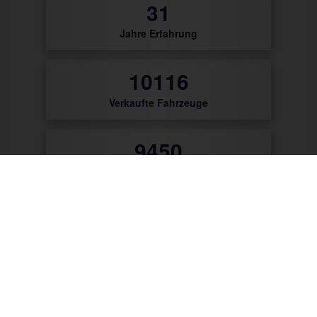
32
Jahre Erfahrung
10476
Verkaufte Fahrzeuge
9786
Zufriedene Kunden
56
Patente & Gebrauchsmuster
Zum Produktkatalog