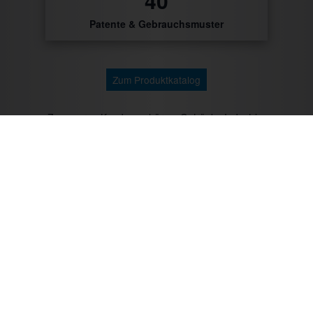
48
Patente & Gebrauchsmuster
Zum Produktkatalog
Zu unseren Kunden gehören: Getränke Industrie,
Brauereien, Getränkehandel, Weinhändler/Winzer,
Cocktailcatering, Imbissbetreiber, Caterer, Food
Industrie, Promotionagenturen, Messebauer,
Verbände/Vereine, Marktständler, Bäckereien,
Metzgereien u.v.m.
Mit CTR-Fahrzeugtechnik unterwegs: