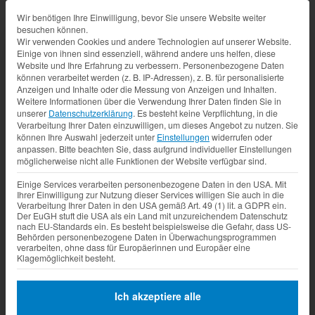
Datenschutz-Präferenz
Wir benötigen Ihre Einwilligung, bevor Sie unsere Website weiter
besuchen können.
Wir verwenden Cookies und andere Technologien auf unserer Website.
Einige von ihnen sind essenziell, während andere uns helfen, diese
Website und Ihre Erfahrung zu verbessern.
Personenbezogene Daten
können verarbeitet werden (z. B. IP-Adressen), z. B. für personalisierte
Anzeigen und Inhalte oder die Messung von Anzeigen und Inhalten.
Weitere Informationen über die Verwendung Ihrer Daten finden Sie in
unserer
Datenschutzerklärung
.
Es besteht keine Verpflichtung, in die
Verarbeitung Ihrer Daten einzuwilligen, um dieses Angebot zu nutzen.
Sie
können Ihre Auswahl jederzeit unter
Einstellungen
widerrufen oder
anpassen.
Bitte beachten Sie, dass aufgrund individueller Einstellungen
möglicherweise nicht alle Funktionen der Website verfügbar sind.
Einige Services verarbeiten personenbezogene Daten in den USA. Mit
Ihrer Einwilligung zur Nutzung dieser Services willigen Sie auch in die
Verarbeitung Ihrer Daten in den USA gemäß Art. 49 (1) lit. a GDPR ein.
Der EuGH stuft die USA als ein Land mit unzureichendem Datenschutz
nach EU-Standards ein. Es besteht beispielsweise die Gefahr, dass US-
Behörden personenbezogene Daten in Überwachungsprogrammen
verarbeiten, ohne dass für Europäerinnen und Europäer eine
Klagemöglichkeit besteht.
Ich akzeptiere alle