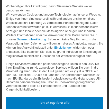
Datenschutz-Präferenz
Wir benötigen Ihre Einwilligung, bevor Sie unsere Website weiter
besuchen können.
Wir verwenden Cookies und andere Technologien auf unserer Website.
Einige von ihnen sind essenziell, während andere uns helfen, diese
Website und Ihre Erfahrung zu verbessern.
Personenbezogene Daten
können verarbeitet werden (z. B. IP-Adressen), z. B. für personalisierte
Anzeigen und Inhalte oder die Messung von Anzeigen und Inhalten.
Weitere Informationen über die Verwendung Ihrer Daten finden Sie in
unserer
Datenschutzerklärung
.
Es besteht keine Verpflichtung, in die
Verarbeitung Ihrer Daten einzuwilligen, um dieses Angebot zu nutzen.
Sie
können Ihre Auswahl jederzeit unter
Einstellungen
widerrufen oder
anpassen.
Bitte beachten Sie, dass aufgrund individueller Einstellungen
möglicherweise nicht alle Funktionen der Website verfügbar sind.
Einige Services verarbeiten personenbezogene Daten in den USA. Mit
Ihrer Einwilligung zur Nutzung dieser Services willigen Sie auch in die
Verarbeitung Ihrer Daten in den USA gemäß Art. 49 (1) lit. a GDPR ein.
Der EuGH stuft die USA als ein Land mit unzureichendem Datenschutz
nach EU-Standards ein. Es besteht beispielsweise die Gefahr, dass US-
Behörden personenbezogene Daten in Überwachungsprogrammen
verarbeiten, ohne dass für Europäerinnen und Europäer eine
Klagemöglichkeit besteht.
Ich akzeptiere alle