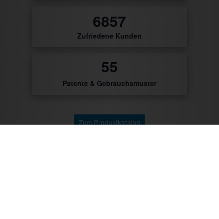
8209
Zufriedene Kunden
56
Patente & Gebrauchsmuster
Zum Produktkatalog
Zu unseren Kunden gehören: Getränke Industrie,
Brauereien, Getränkehandel, Weinhändler/Winzer,
Cocktailcatering, Imbissbetreiber, Caterer, Food
Industrie, Promotionagenturen, Messebauer,
Verbände/Vereine, Marktständler, Bäckereien,
Metzgereien u.v.m.
Mit CTR-Fahrzeugtechnik unterwegs: