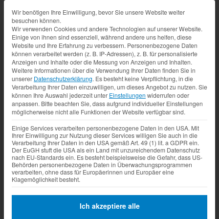
Datenschutz-Präferenz
Wir benötigen Ihre Einwilligung, bevor Sie unsere Website weiter
besuchen können.
Wir verwenden Cookies und andere Technologien auf unserer Website.
Einige von ihnen sind essenziell, während andere uns helfen, diese
Website und Ihre Erfahrung zu verbessern.
Personenbezogene Daten
können verarbeitet werden (z. B. IP-Adressen), z. B. für personalisierte
Anzeigen und Inhalte oder die Messung von Anzeigen und Inhalten.
Weitere Informationen über die Verwendung Ihrer Daten finden Sie in
unserer
Datenschutzerklärung
.
Es besteht keine Verpflichtung, in die
Verarbeitung Ihrer Daten einzuwilligen, um dieses Angebot zu nutzen.
Sie
können Ihre Auswahl jederzeit unter
Einstellungen
widerrufen oder
anpassen.
Bitte beachten Sie, dass aufgrund individueller Einstellungen
möglicherweise nicht alle Funktionen der Website verfügbar sind.
Einige Services verarbeiten personenbezogene Daten in den USA. Mit
Ihrer Einwilligung zur Nutzung dieser Services willigen Sie auch in die
Verarbeitung Ihrer Daten in den USA gemäß Art. 49 (1) lit. a GDPR ein.
Der EuGH stuft die USA als ein Land mit unzureichendem Datenschutz
nach EU-Standards ein. Es besteht beispielsweise die Gefahr, dass US-
Behörden personenbezogene Daten in Überwachungsprogrammen
verarbeiten, ohne dass für Europäerinnen und Europäer eine
Klagemöglichkeit besteht.
Ich akzeptiere alle