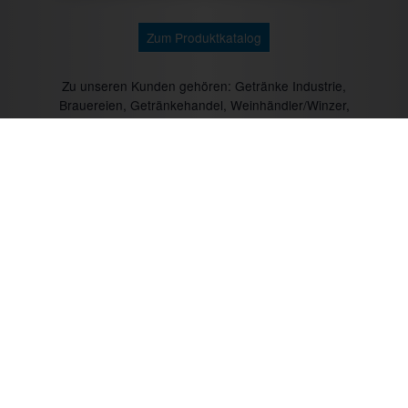
Zum Produktkatalog
Zu unseren Kunden gehören: Getränke Industrie,
Brauereien, Getränkehandel, Weinhändler/Winzer,
Cocktailcatering, Imbissbetreiber, Caterer, Food
Industrie, Promotionagenturen, Messebauer,
Verbände/Vereine, Marktständler, Bäckereien,
Metzgereien u.v.m.
Mit CTR-Fahrzeugtechnik unterwegs:
Prev
Next