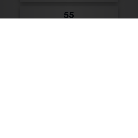
0
Patente & Gebrauchsmuster
Zum Produktkatalog
Zu unseren Kunden gehören: Getränke Industrie,
Brauereien, Getränkehandel, Weinhändler/Winzer,
Cocktailcatering, Imbissbetreiber, Caterer, Food
Industrie, Promotionagenturen, Messebauer,
Verbände/Vereine, Marktständler, Bäckereien,
Metzgereien u.v.m.
Mit CTR-Fahrzeugtechnik unterwegs: