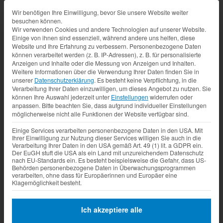
Datenschutz-Präferenz
Wir benötigen Ihre Einwilligung, bevor Sie unsere Website weiter
besuchen können.
Wir verwenden Cookies und andere Technologien auf unserer Website.
Einige von ihnen sind essenziell, während andere uns helfen, diese
Website und Ihre Erfahrung zu verbessern.
Personenbezogene Daten
können verarbeitet werden (z. B. IP-Adressen), z. B. für personalisierte
Anzeigen und Inhalte oder die Messung von Anzeigen und Inhalten.
Weitere Informationen über die Verwendung Ihrer Daten finden Sie in
unserer
Datenschutzerklärung
.
Es besteht keine Verpflichtung, in die
Verarbeitung Ihrer Daten einzuwilligen, um dieses Angebot zu nutzen.
Sie
können Ihre Auswahl jederzeit unter
Einstellungen
widerrufen oder
anpassen.
Bitte beachten Sie, dass aufgrund individueller Einstellungen
möglicherweise nicht alle Funktionen der Website verfügbar sind.
Einige Services verarbeiten personenbezogene Daten in den USA. Mit
Ihrer Einwilligung zur Nutzung dieser Services willigen Sie auch in die
Verarbeitung Ihrer Daten in den USA gemäß Art. 49 (1) lit. a GDPR ein.
Der EuGH stuft die USA als ein Land mit unzureichendem Datenschutz
nach EU-Standards ein. Es besteht beispielsweise die Gefahr, dass US-
Behörden personenbezogene Daten in Überwachungsprogrammen
verarbeiten, ohne dass für Europäerinnen und Europäer eine
Klagemöglichkeit besteht.
Ich akzeptiere alle