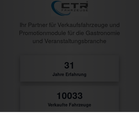
Ihr Partner für Verkaufsfahrzeuge und
Promotionmodule für die Gastronomie
und Veranstaltungsbranche
32
Jahre Erfahrung
10474
Verkaufte Fahrzeuge
9784
Zufriedene Kunden