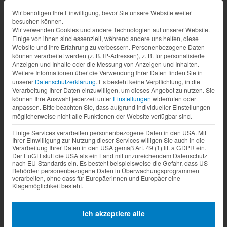
Datenschutz-Präferenz
Wir benötigen Ihre Einwilligung, bevor Sie unsere Website weiter
besuchen können.
Wir verwenden Cookies und andere Technologien auf unserer Website.
Einige von ihnen sind essenziell, während andere uns helfen, diese
Website und Ihre Erfahrung zu verbessern.
Personenbezogene Daten
können verarbeitet werden (z. B. IP-Adressen), z. B. für personalisierte
Anzeigen und Inhalte oder die Messung von Anzeigen und Inhalten.
Weitere Informationen über die Verwendung Ihrer Daten finden Sie in
unserer
Datenschutzerklärung
.
Es besteht keine Verpflichtung, in die
Verarbeitung Ihrer Daten einzuwilligen, um dieses Angebot zu nutzen.
Sie
können Ihre Auswahl jederzeit unter
Einstellungen
widerrufen oder
anpassen.
Bitte beachten Sie, dass aufgrund individueller Einstellungen
möglicherweise nicht alle Funktionen der Website verfügbar sind.
Einige Services verarbeiten personenbezogene Daten in den USA. Mit
Ihrer Einwilligung zur Nutzung dieser Services willigen Sie auch in die
Verarbeitung Ihrer Daten in den USA gemäß Art. 49 (1) lit. a GDPR ein.
Der EuGH stuft die USA als ein Land mit unzureichendem Datenschutz
nach EU-Standards ein. Es besteht beispielsweise die Gefahr, dass US-
Behörden personenbezogene Daten in Überwachungsprogrammen
verarbeiten, ohne dass für Europäerinnen und Europäer eine
Klagemöglichkeit besteht.
Ich akzeptiere alle