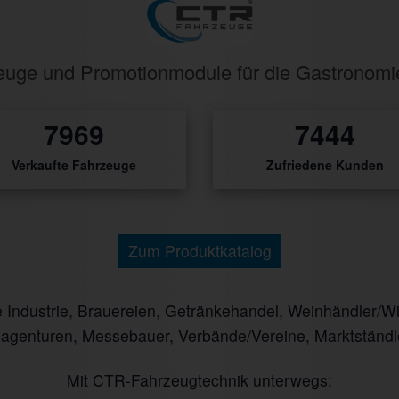
rzeuge und Promotionmodule für die Gastronom
9739
9098
Verkaufte Fahrzeuge
Zufriedene Kunden
Zum Produktkatalog
ndustrie, Brauereien, Getränkehandel, Weinhändler/Winz
nagenturen, Messebauer, Verbände/Vereine, Marktständl
Mit CTR-Fahrzeugtechnik unterwegs: