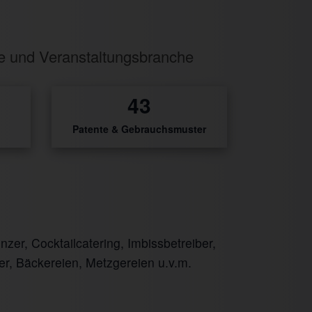
ie und Veranstaltungsbranche
52
Patente & Gebrauchsmuster
er, Cocktailcatering, Imbissbetreiber,
er, Bäckereien, Metzgereien u.v.m.