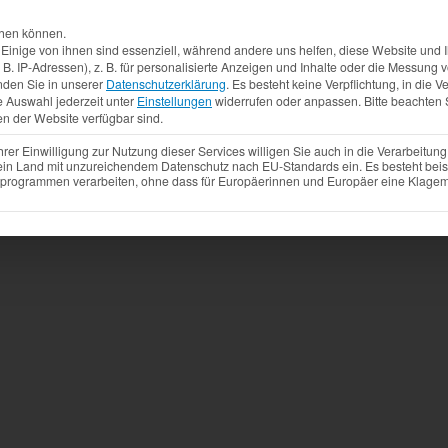
Aktuelles
Produkte
Mietfahrzeuge
Gebrauchtw
chen können.
inige von ihnen sind essenziell, während andere uns helfen, diese Website und I
. IP-Adressen), z. B. für personalisierte Anzeigen und Inhalte oder die Messung
nden Sie in unserer
Datenschutzerklärung
.
Es besteht keine Verpflichtung, in die V
e Auswahl jederzeit unter
Einstellungen
widerrufen oder anpassen.
Bitte beachten 
en der Website verfügbar sind.
r Einwilligung zur Nutzung dieser Services willigen Sie auch in die Verarbeitung 
 ein Land mit unzureichendem Datenschutz nach EU-Standards ein. Es besteht beis
ogrammen verarbeiten, ohne dass für Europäerinnen und Europäer eine Klagemö