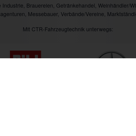
ndustrie, Brauereien, Getränkehandel, Weinhändler/Winz
nagenturen, Messebauer, Verbände/Vereine, Marktständl
Mit CTR-Fahrzeugtechnik unterwegs:
 bis Fr. 09:00 bis 18:00 Uhr
+49 (0) 6535 9394-0
Anfahrt
 freuen uns auf Ihren Anruf.