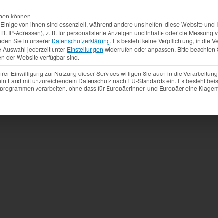
Aktuelles
Produkte
Mietfahrzeuge
Gebrauchtw
chen können.
inige von ihnen sind essenziell, während andere uns helfen, diese Website und I
. IP-Adressen), z. B. für personalisierte Anzeigen und Inhalte oder die Messung
nden Sie in unserer
Datenschutzerklärung
.
Es besteht keine Verpflichtung, in die V
e Auswahl jederzeit unter
Einstellungen
widerrufen oder anpassen.
Bitte beachten 
en der Website verfügbar sind.
r Einwilligung zur Nutzung dieser Services willigen Sie auch in die Verarbeitung 
 ein Land mit unzureichendem Datenschutz nach EU-Standards ein. Es besteht beis
ogrammen verarbeiten, ohne dass für Europäerinnen und Europäer eine Klagemö