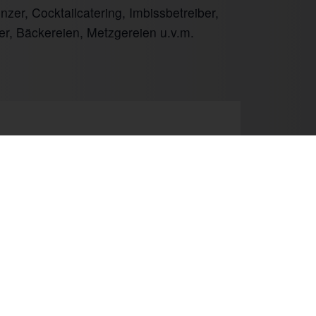
er, Cocktailcatering, Imbissbetreiber,
er, Bäckereien, Metzgereien u.v.m.
Next
Newsletter
Kontakt