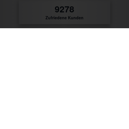
9712
Zufriedene Kunden
56
Patente & Gebrauchsmuster
Zum Produktkatalog
Zu unseren Kunden gehören: Getränke Industrie,
Brauereien, Getränkehandel, Weinhändler/Winzer,
Cocktailcatering, Imbissbetreiber, Caterer, Food
Industrie, Promotionagenturen, Messebauer,
Verbände/Vereine, Marktständler, Bäckereien,
Metzgereien u.v.m.
Mit CTR-Fahrzeugtechnik unterwegs: