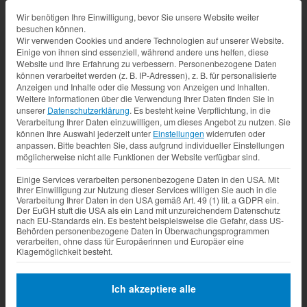
Datenschutz-Präferenz
Wir benötigen Ihre Einwilligung, bevor Sie unsere Website weiter
besuchen können.
Wir verwenden Cookies und andere Technologien auf unserer Website.
Einige von ihnen sind essenziell, während andere uns helfen, diese
Website und Ihre Erfahrung zu verbessern.
Personenbezogene Daten
können verarbeitet werden (z. B. IP-Adressen), z. B. für personalisierte
Anzeigen und Inhalte oder die Messung von Anzeigen und Inhalten.
Weitere Informationen über die Verwendung Ihrer Daten finden Sie in
unserer
Datenschutzerklärung
.
Es besteht keine Verpflichtung, in die
Verarbeitung Ihrer Daten einzuwilligen, um dieses Angebot zu nutzen.
Sie
können Ihre Auswahl jederzeit unter
Einstellungen
widerrufen oder
anpassen.
Bitte beachten Sie, dass aufgrund individueller Einstellungen
möglicherweise nicht alle Funktionen der Website verfügbar sind.
Einige Services verarbeiten personenbezogene Daten in den USA. Mit
Ihrer Einwilligung zur Nutzung dieser Services willigen Sie auch in die
Verarbeitung Ihrer Daten in den USA gemäß Art. 49 (1) lit. a GDPR ein.
Der EuGH stuft die USA als ein Land mit unzureichendem Datenschutz
nach EU-Standards ein. Es besteht beispielsweise die Gefahr, dass US-
Behörden personenbezogene Daten in Überwachungsprogrammen
verarbeiten, ohne dass für Europäerinnen und Europäer eine
Klagemöglichkeit besteht.
Ich akzeptiere alle