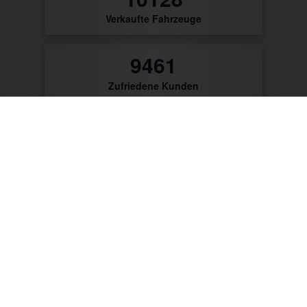
Verkaufte Fahrzeuge
9775
Zufriedene Kunden
56
Patente & Gebrauchsmuster
Zum Produktkatalog
Zu unseren Kunden gehören: Getränke Industrie,
Brauereien, Getränkehandel, Weinhändler/Winzer,
Cocktailcatering, Imbissbetreiber, Caterer, Food
Industrie, Promotionagenturen, Messebauer,
Verbände/Vereine, Marktständler, Bäckereien,