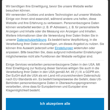
Datenschutz-Präferenz
Wir benötigen Ihre Einwilligung, bevor Sie unsere Website weiter
besuchen können.
Wir verwenden Cookies und andere Technologien auf unserer Website.
Einige von ihnen sind essenziell, während andere uns helfen, diese
Website und Ihre Erfahrung zu verbessern.
Personenbezogene Daten
können verarbeitet werden (z. B. IP-Adressen), z. B. für personalisierte
Anzeigen und Inhalte oder die Messung von Anzeigen und Inhalten.
Weitere Informationen über die Verwendung Ihrer Daten finden Sie in
unserer
Datenschutzerklärung
.
Es besteht keine Verpflichtung, in die
Verarbeitung Ihrer Daten einzuwilligen, um dieses Angebot zu nutzen.
Sie
können Ihre Auswahl jederzeit unter
Einstellungen
widerrufen oder
anpassen.
Bitte beachten Sie, dass aufgrund individueller Einstellungen
möglicherweise nicht alle Funktionen der Website verfügbar sind.
Einige Services verarbeiten personenbezogene Daten in den USA. Mit
Ihrer Einwilligung zur Nutzung dieser Services willigen Sie auch in die
Verarbeitung Ihrer Daten in den USA gemäß Art. 49 (1) lit. a GDPR ein.
Der EuGH stuft die USA als ein Land mit unzureichendem Datenschutz
nach EU-Standards ein. Es besteht beispielsweise die Gefahr, dass US-
Behörden personenbezogene Daten in Überwachungsprogrammen
verarbeiten, ohne dass für Europäerinnen und Europäer eine
Klagemöglichkeit besteht.
Ich akzeptiere alle