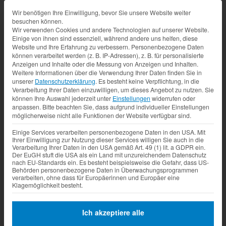
Datenschutz-Präferenz
Wir benötigen Ihre Einwilligung, bevor Sie unsere Website weiter
besuchen können.
Wir verwenden Cookies und andere Technologien auf unserer Website.
Einige von ihnen sind essenziell, während andere uns helfen, diese
Website und Ihre Erfahrung zu verbessern.
Personenbezogene Daten
können verarbeitet werden (z. B. IP-Adressen), z. B. für personalisierte
Anzeigen und Inhalte oder die Messung von Anzeigen und Inhalten.
Weitere Informationen über die Verwendung Ihrer Daten finden Sie in
unserer
Datenschutzerklärung
.
Es besteht keine Verpflichtung, in die
Verarbeitung Ihrer Daten einzuwilligen, um dieses Angebot zu nutzen.
Sie
können Ihre Auswahl jederzeit unter
Einstellungen
widerrufen oder
anpassen.
Bitte beachten Sie, dass aufgrund individueller Einstellungen
möglicherweise nicht alle Funktionen der Website verfügbar sind.
Einige Services verarbeiten personenbezogene Daten in den USA. Mit
Ihrer Einwilligung zur Nutzung dieser Services willigen Sie auch in die
Verarbeitung Ihrer Daten in den USA gemäß Art. 49 (1) lit. a GDPR ein.
Der EuGH stuft die USA als ein Land mit unzureichendem Datenschutz
nach EU-Standards ein. Es besteht beispielsweise die Gefahr, dass US-
Behörden personenbezogene Daten in Überwachungsprogrammen
verarbeiten, ohne dass für Europäerinnen und Europäer eine
Klagemöglichkeit besteht.
Ich akzeptiere alle