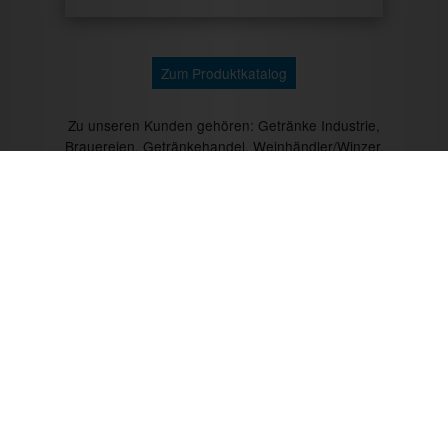
Zum Produktkatalog
Zu unseren Kunden gehören: Getränke Industrie,
Brauereien, Getränkehandel, Weinhändler/Winzer,
Cocktailcatering, Imbissbetreiber, Caterer, Food
Industrie, Promotionagenturen, Messebauer,
Verbände/Vereine, Marktständler, Bäckereien,
Metzgereien u.v.m.
Mit CTR-Fahrzeugtechnik unterwegs: