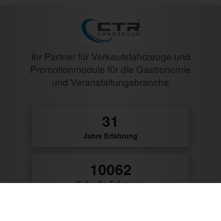
Ihr Partner für Verkaufsfahrzeuge und
Promotionmodule für die Gastronomie
und Veranstaltungsbranche
32
Jahre Erfahrung
10483
Verkaufte Fahrzeuge
9792