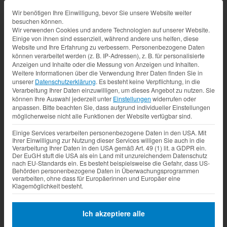
Datenschutz-Präferenz
Wir benötigen Ihre Einwilligung, bevor Sie unsere Website weiter
besuchen können.
Wir verwenden Cookies und andere Technologien auf unserer Website.
Einige von ihnen sind essenziell, während andere uns helfen, diese
Website und Ihre Erfahrung zu verbessern.
Personenbezogene Daten
können verarbeitet werden (z. B. IP-Adressen), z. B. für personalisierte
Anzeigen und Inhalte oder die Messung von Anzeigen und Inhalten.
Weitere Informationen über die Verwendung Ihrer Daten finden Sie in
unserer
Datenschutzerklärung
.
Es besteht keine Verpflichtung, in die
Verarbeitung Ihrer Daten einzuwilligen, um dieses Angebot zu nutzen.
Sie
können Ihre Auswahl jederzeit unter
Einstellungen
widerrufen oder
anpassen.
Bitte beachten Sie, dass aufgrund individueller Einstellungen
möglicherweise nicht alle Funktionen der Website verfügbar sind.
Einige Services verarbeiten personenbezogene Daten in den USA. Mit
Ihrer Einwilligung zur Nutzung dieser Services willigen Sie auch in die
Verarbeitung Ihrer Daten in den USA gemäß Art. 49 (1) lit. a GDPR ein.
Der EuGH stuft die USA als ein Land mit unzureichendem Datenschutz
nach EU-Standards ein. Es besteht beispielsweise die Gefahr, dass US-
Behörden personenbezogene Daten in Überwachungsprogrammen
verarbeiten, ohne dass für Europäerinnen und Europäer eine
Klagemöglichkeit besteht.
Ich akzeptiere alle