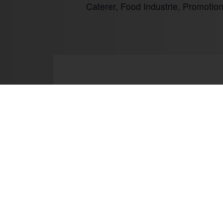
Caterer, Food Industrie, Promotio
Prev
Mo.
Wir