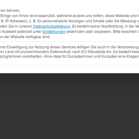
Aktuelles
Produkte
Mietfahrzeuge
Gebrauchtw
chen können.
inige von ihnen sind essenziell, während andere uns helfen, diese Website und I
. IP-Adressen), z. B. für personalisierte Anzeigen und Inhalte oder die Messung
nden Sie in unserer
Datenschutzerklärung
.
Es besteht keine Verpflichtung, in die V
e Auswahl jederzeit unter
Einstellungen
widerrufen oder anpassen.
Bitte beachten 
en der Website verfügbar sind.
r Einwilligung zur Nutzung dieser Services willigen Sie auch in die Verarbeitung 
 ein Land mit unzureichendem Datenschutz nach EU-Standards ein. Es besteht beis
ogrammen verarbeiten, ohne dass für Europäerinnen und Europäer eine Klagemö