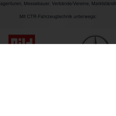
nagenturen, Messebauer, Verbände/Vereine, Marktständl
Mit CTR-Fahrzeugtechnik unterwegs:
 bis Fr. 09:00 bis 18:00 Uhr
+49 (0) 6535 9394-0
Anfahrt
 freuen uns auf Ihren Anruf.