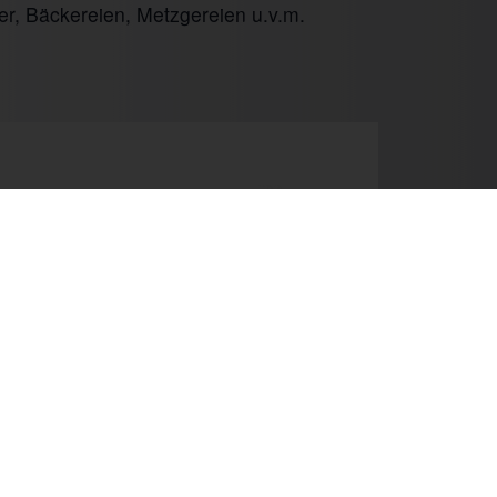
er, Bäckereien, Metzgereien u.v.m.
Next
Newsletter
Kontakt