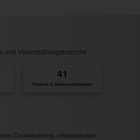
ie und Veranstaltungsbranche
49
Patente & Gebrauchsmuster
er, Cocktailcatering, Imbissbetreiber,