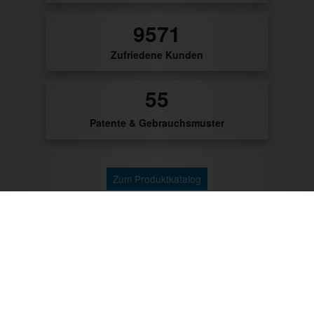
0
Zufriedene Kunden
0
Patente & Gebrauchsmuster
Zum Produktkatalog
Zu unseren Kunden gehören: Getränke Industrie,
Brauereien, Getränkehandel, Weinhändler/Winzer,
Cocktailcatering, Imbissbetreiber, Caterer, Food
Industrie, Promotionagenturen, Messebauer,
Verbände/Vereine, Marktständler, Bäckereien,
Metzgereien u.v.m.