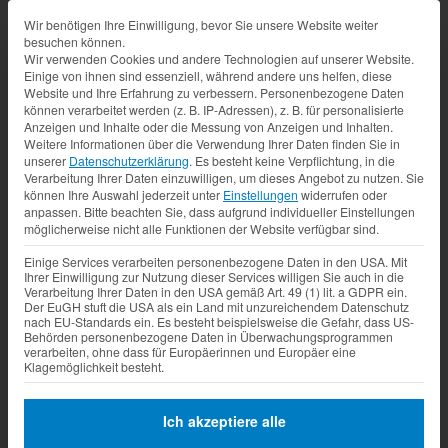
Datenschutz-Präferenz
Wir benötigen Ihre Einwilligung, bevor Sie unsere Website weiter
besuchen können.
Wir verwenden Cookies und andere Technologien auf unserer Website.
Einige von ihnen sind essenziell, während andere uns helfen, diese
Website und Ihre Erfahrung zu verbessern.
Personenbezogene Daten
können verarbeitet werden (z. B. IP-Adressen), z. B. für personalisierte
Anzeigen und Inhalte oder die Messung von Anzeigen und Inhalten.
Weitere Informationen über die Verwendung Ihrer Daten finden Sie in
unserer
Datenschutzerklärung
.
Es besteht keine Verpflichtung, in die
Verarbeitung Ihrer Daten einzuwilligen, um dieses Angebot zu nutzen.
Sie
können Ihre Auswahl jederzeit unter
Einstellungen
widerrufen oder
anpassen.
Bitte beachten Sie, dass aufgrund individueller Einstellungen
möglicherweise nicht alle Funktionen der Website verfügbar sind.
Einige Services verarbeiten personenbezogene Daten in den USA. Mit
Ihrer Einwilligung zur Nutzung dieser Services willigen Sie auch in die
Verarbeitung Ihrer Daten in den USA gemäß Art. 49 (1) lit. a GDPR ein.
Der EuGH stuft die USA als ein Land mit unzureichendem Datenschutz
nach EU-Standards ein. Es besteht beispielsweise die Gefahr, dass US-
Behörden personenbezogene Daten in Überwachungsprogrammen
verarbeiten, ohne dass für Europäerinnen und Europäer eine
Klagemöglichkeit besteht.
Ich akzeptiere alle