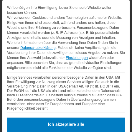
Datenschutz-Präferenz
Wir benötigen Ihre Einwilligung, bevor Sie unsere Website weiter
besuchen können.
Wir verwenden Cookies und andere Technologien auf unserer Website.
Einige von ihnen sind essenziell, während andere uns helfen, diese
Website und Ihre Erfahrung zu verbessern.
Personenbezogene Daten
können verarbeitet werden (z. B. IP-Adressen), z. B. für personalisierte
Anzeigen und Inhalte oder die Messung von Anzeigen und Inhalten.
Weitere Informationen über die Verwendung Ihrer Daten finden Sie in
unserer
Datenschutzerklärung
.
Es besteht keine Verpflichtung, in die
Verarbeitung Ihrer Daten einzuwilligen, um dieses Angebot zu nutzen.
Sie
können Ihre Auswahl jederzeit unter
Einstellungen
widerrufen oder
anpassen.
Bitte beachten Sie, dass aufgrund individueller Einstellungen
möglicherweise nicht alle Funktionen der Website verfügbar sind.
Einige Services verarbeiten personenbezogene Daten in den USA. Mit
Ihrer Einwilligung zur Nutzung dieser Services willigen Sie auch in die
Verarbeitung Ihrer Daten in den USA gemäß Art. 49 (1) lit. a GDPR ein.
Der EuGH stuft die USA als ein Land mit unzureichendem Datenschutz
nach EU-Standards ein. Es besteht beispielsweise die Gefahr, dass US-
Behörden personenbezogene Daten in Überwachungsprogrammen
verarbeiten, ohne dass für Europäerinnen und Europäer eine
Klagemöglichkeit besteht.
Ich akzeptiere alle