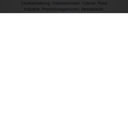
Cocktailcatering, Imbissbetreiber, Caterer, Food
Industrie, Promotionagenturen, Messebauer,
Verbände/Vereine, Marktständler, Bäckereien,
Metzgereien u.v.m.
Mit CTR-Fahrzeugtechnik unterwegs:
Prev
Next
Mo. bis Fr. 09:00 bis 18:00 Uhr
+49 (0) 6535 9394-0
Wir freuen uns auf Ihren Anruf.