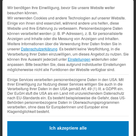
Datenschutz-Präferenz
Wir benötigen Ihre Einwilligung, bevor Sie unsere Website weiter
besuchen können.
Wir verwenden Cookies und andere Technologien auf unserer Website.
Einige von ihnen sind essenziell, während andere uns helfen, diese
Website und Ihre Erfahrung zu verbessern.
Personenbezogene Daten
können verarbeitet werden (z. B. IP-Adressen), z. B. für personalisierte
Anzeigen und Inhalte oder die Messung von Anzeigen und Inhalten.
Weitere Informationen über die Verwendung Ihrer Daten finden Sie in
unserer
Datenschutzerklärung
.
Es besteht keine Verpflichtung, in die
Verarbeitung Ihrer Daten einzuwilligen, um dieses Angebot zu nutzen.
Sie
können Ihre Auswahl jederzeit unter
Einstellungen
widerrufen oder
anpassen.
Bitte beachten Sie, dass aufgrund individueller Einstellungen
möglicherweise nicht alle Funktionen der Website verfügbar sind.
Einige Services verarbeiten personenbezogene Daten in den USA. Mit
Ihrer Einwilligung zur Nutzung dieser Services willigen Sie auch in die
Verarbeitung Ihrer Daten in den USA gemäß Art. 49 (1) lit. a GDPR ein.
Der EuGH stuft die USA als ein Land mit unzureichendem Datenschutz
nach EU-Standards ein. Es besteht beispielsweise die Gefahr, dass US-
Behörden personenbezogene Daten in Überwachungsprogrammen
verarbeiten, ohne dass für Europäerinnen und Europäer eine
Klagemöglichkeit besteht.
Ich akzeptiere alle