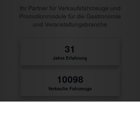
Ihr Partner für Verkaufsfahrzeuge und
Promotionmodule für die Gastronomie
und Veranstaltungsbranche
32
Jahre Erfahrung
10483
Verkaufte Fahrzeuge
9792
Zufriedene Kunden
56