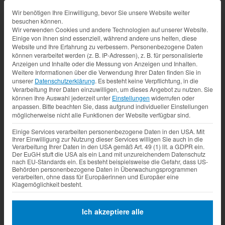
Datenschutz-Präferenz
Wir benötigen Ihre Einwilligung, bevor Sie unsere Website weiter
besuchen können.
Wir verwenden Cookies und andere Technologien auf unserer Website.
Einige von ihnen sind essenziell, während andere uns helfen, diese
Website und Ihre Erfahrung zu verbessern.
Personenbezogene Daten
können verarbeitet werden (z. B. IP-Adressen), z. B. für personalisierte
Anzeigen und Inhalte oder die Messung von Anzeigen und Inhalten.
Weitere Informationen über die Verwendung Ihrer Daten finden Sie in
unserer
Datenschutzerklärung
.
Es besteht keine Verpflichtung, in die
Verarbeitung Ihrer Daten einzuwilligen, um dieses Angebot zu nutzen.
Sie
können Ihre Auswahl jederzeit unter
Einstellungen
widerrufen oder
anpassen.
Bitte beachten Sie, dass aufgrund individueller Einstellungen
möglicherweise nicht alle Funktionen der Website verfügbar sind.
Einige Services verarbeiten personenbezogene Daten in den USA. Mit
Ihrer Einwilligung zur Nutzung dieser Services willigen Sie auch in die
Verarbeitung Ihrer Daten in den USA gemäß Art. 49 (1) lit. a GDPR ein.
Der EuGH stuft die USA als ein Land mit unzureichendem Datenschutz
nach EU-Standards ein. Es besteht beispielsweise die Gefahr, dass US-
Behörden personenbezogene Daten in Überwachungsprogrammen
verarbeiten, ohne dass für Europäerinnen und Europäer eine
Klagemöglichkeit besteht.
Ich akzeptiere alle