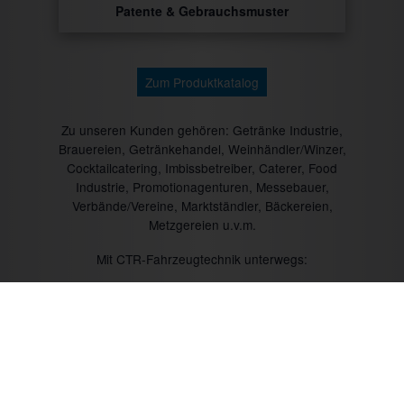
Patente & Gebrauchsmuster
Zum Produktkatalog
Zu unseren Kunden gehören: Getränke Industrie,
Brauereien, Getränkehandel, Weinhändler/Winzer,
Cocktailcatering, Imbissbetreiber, Caterer, Food
Industrie, Promotionagenturen, Messebauer,
Verbände/Vereine, Marktständler, Bäckereien,
Metzgereien u.v.m.
Mit CTR-Fahrzeugtechnik unterwegs: