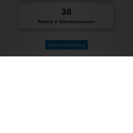
46
Patente & Gebrauchsmuster
Zum Produktkatalog
Zu unseren Kunden gehören: Getränke Industrie,
Brauereien, Getränkehandel, Weinhändler/Winzer,
Cocktailcatering, Imbissbetreiber, Caterer, Food
Industrie, Promotionagenturen, Messebauer,
Verbände/Vereine, Marktständler, Bäckereien,
Metzgereien u.v.m.
Mit CTR-Fahrzeugtechnik unterwegs: