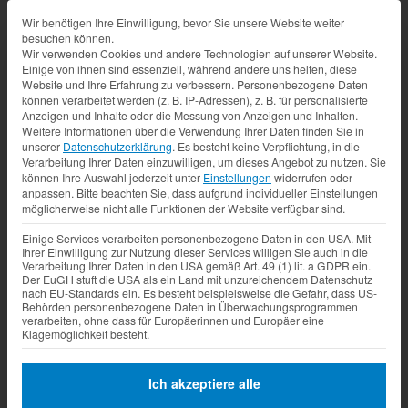
Datenschutz-Präferenz
Wir benötigen Ihre Einwilligung, bevor Sie unsere Website weiter
besuchen können.
Wir verwenden Cookies und andere Technologien auf unserer Website.
Einige von ihnen sind essenziell, während andere uns helfen, diese
Website und Ihre Erfahrung zu verbessern.
Personenbezogene Daten
können verarbeitet werden (z. B. IP-Adressen), z. B. für personalisierte
Anzeigen und Inhalte oder die Messung von Anzeigen und Inhalten.
Weitere Informationen über die Verwendung Ihrer Daten finden Sie in
unserer
Datenschutzerklärung
.
Es besteht keine Verpflichtung, in die
Verarbeitung Ihrer Daten einzuwilligen, um dieses Angebot zu nutzen.
Sie
können Ihre Auswahl jederzeit unter
Einstellungen
widerrufen oder
anpassen.
Bitte beachten Sie, dass aufgrund individueller Einstellungen
möglicherweise nicht alle Funktionen der Website verfügbar sind.
Einige Services verarbeiten personenbezogene Daten in den USA. Mit
Ihrer Einwilligung zur Nutzung dieser Services willigen Sie auch in die
Verarbeitung Ihrer Daten in den USA gemäß Art. 49 (1) lit. a GDPR ein.
Der EuGH stuft die USA als ein Land mit unzureichendem Datenschutz
nach EU-Standards ein. Es besteht beispielsweise die Gefahr, dass US-
Behörden personenbezogene Daten in Überwachungsprogrammen
verarbeiten, ohne dass für Europäerinnen und Europäer eine
Klagemöglichkeit besteht.
Ich akzeptiere alle