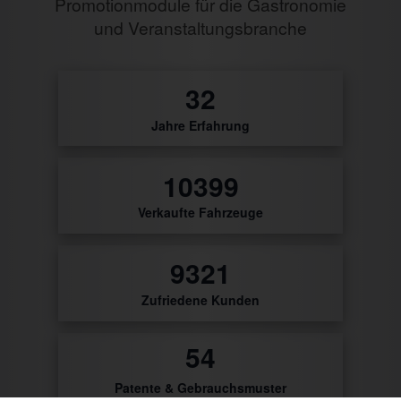
Promotionmodule für die Gastronomie
und Veranstaltungsbranche
0
Jahre Erfahrung
22
Verkaufte Fahrzeuge
9734
Zufriedene Kunden
56
Patente & Gebrauchsmuster