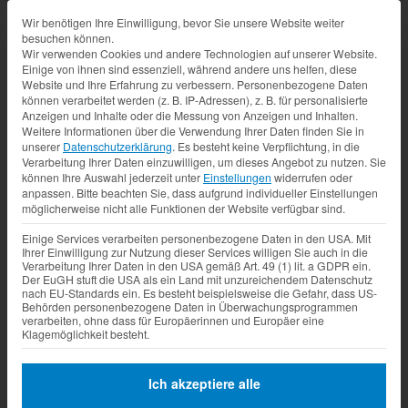
Datenschutz-Präferenz
Wir benötigen Ihre Einwilligung, bevor Sie unsere Website weiter
besuchen können.
Wir verwenden Cookies und andere Technologien auf unserer Website.
Einige von ihnen sind essenziell, während andere uns helfen, diese
Website und Ihre Erfahrung zu verbessern.
Personenbezogene Daten
können verarbeitet werden (z. B. IP-Adressen), z. B. für personalisierte
Anzeigen und Inhalte oder die Messung von Anzeigen und Inhalten.
Weitere Informationen über die Verwendung Ihrer Daten finden Sie in
unserer
Datenschutzerklärung
.
Es besteht keine Verpflichtung, in die
Verarbeitung Ihrer Daten einzuwilligen, um dieses Angebot zu nutzen.
Sie
können Ihre Auswahl jederzeit unter
Einstellungen
widerrufen oder
anpassen.
Bitte beachten Sie, dass aufgrund individueller Einstellungen
möglicherweise nicht alle Funktionen der Website verfügbar sind.
Einige Services verarbeiten personenbezogene Daten in den USA. Mit
Ihrer Einwilligung zur Nutzung dieser Services willigen Sie auch in die
Verarbeitung Ihrer Daten in den USA gemäß Art. 49 (1) lit. a GDPR ein.
Der EuGH stuft die USA als ein Land mit unzureichendem Datenschutz
nach EU-Standards ein. Es besteht beispielsweise die Gefahr, dass US-
Behörden personenbezogene Daten in Überwachungsprogrammen
verarbeiten, ohne dass für Europäerinnen und Europäer eine
Klagemöglichkeit besteht.
Ich akzeptiere alle