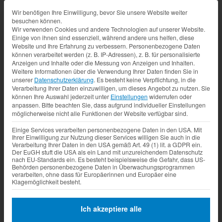
Datenschutz-Präferenz
Wir benötigen Ihre Einwilligung, bevor Sie unsere Website weiter
besuchen können.
Wir verwenden Cookies und andere Technologien auf unserer Website.
Einige von ihnen sind essenziell, während andere uns helfen, diese
Website und Ihre Erfahrung zu verbessern.
Personenbezogene Daten
können verarbeitet werden (z. B. IP-Adressen), z. B. für personalisierte
Anzeigen und Inhalte oder die Messung von Anzeigen und Inhalten.
Weitere Informationen über die Verwendung Ihrer Daten finden Sie in
unserer
Datenschutzerklärung
.
Es besteht keine Verpflichtung, in die
Verarbeitung Ihrer Daten einzuwilligen, um dieses Angebot zu nutzen.
Sie
können Ihre Auswahl jederzeit unter
Einstellungen
widerrufen oder
anpassen.
Bitte beachten Sie, dass aufgrund individueller Einstellungen
möglicherweise nicht alle Funktionen der Website verfügbar sind.
Einige Services verarbeiten personenbezogene Daten in den USA. Mit
Ihrer Einwilligung zur Nutzung dieser Services willigen Sie auch in die
Verarbeitung Ihrer Daten in den USA gemäß Art. 49 (1) lit. a GDPR ein.
Der EuGH stuft die USA als ein Land mit unzureichendem Datenschutz
nach EU-Standards ein. Es besteht beispielsweise die Gefahr, dass US-
Behörden personenbezogene Daten in Überwachungsprogrammen
verarbeiten, ohne dass für Europäerinnen und Europäer eine
Klagemöglichkeit besteht.
Ich akzeptiere alle