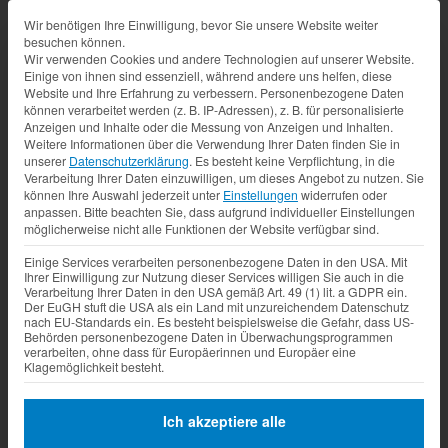
Datenschutz-Präferenz
Wir benötigen Ihre Einwilligung, bevor Sie unsere Website weiter
besuchen können.
Wir verwenden Cookies und andere Technologien auf unserer Website.
Einige von ihnen sind essenziell, während andere uns helfen, diese
Website und Ihre Erfahrung zu verbessern.
Personenbezogene Daten
können verarbeitet werden (z. B. IP-Adressen), z. B. für personalisierte
Anzeigen und Inhalte oder die Messung von Anzeigen und Inhalten.
Weitere Informationen über die Verwendung Ihrer Daten finden Sie in
unserer
Datenschutzerklärung
.
Es besteht keine Verpflichtung, in die
Verarbeitung Ihrer Daten einzuwilligen, um dieses Angebot zu nutzen.
Sie
können Ihre Auswahl jederzeit unter
Einstellungen
widerrufen oder
anpassen.
Bitte beachten Sie, dass aufgrund individueller Einstellungen
möglicherweise nicht alle Funktionen der Website verfügbar sind.
Einige Services verarbeiten personenbezogene Daten in den USA. Mit
Ihrer Einwilligung zur Nutzung dieser Services willigen Sie auch in die
Verarbeitung Ihrer Daten in den USA gemäß Art. 49 (1) lit. a GDPR ein.
Der EuGH stuft die USA als ein Land mit unzureichendem Datenschutz
nach EU-Standards ein. Es besteht beispielsweise die Gefahr, dass US-
Behörden personenbezogene Daten in Überwachungsprogrammen
verarbeiten, ohne dass für Europäerinnen und Europäer eine
Klagemöglichkeit besteht.
Ich akzeptiere alle