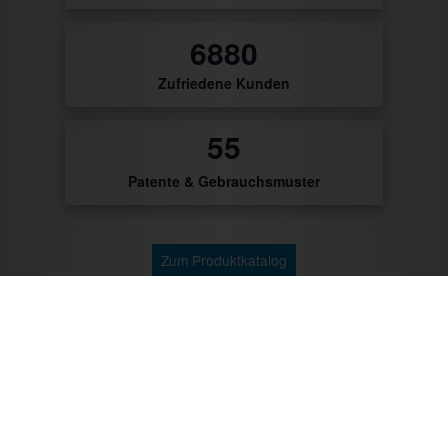
8167
Zufriedene Kunden
56
Patente & Gebrauchsmuster
Zum Produktkatalog
Zu unseren Kunden gehören: Getränke Industrie,
Brauereien, Getränkehandel, Weinhändler/Winzer,
Cocktailcatering, Imbissbetreiber, Caterer, Food
Industrie, Promotionagenturen, Messebauer,
Verbände/Vereine, Marktständler, Bäckereien,
Metzgereien u.v.m.