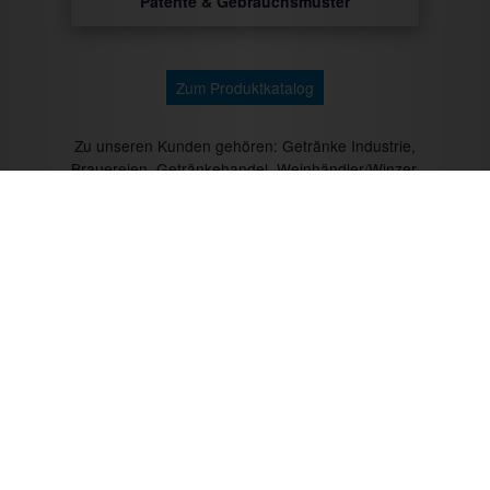
Patente & Gebrauchsmuster
Zum Produktkatalog
Zu unseren Kunden gehören: Getränke Industrie,
Brauereien, Getränkehandel, Weinhändler/Winzer,
Cocktailcatering, Imbissbetreiber, Caterer, Food
Industrie, Promotionagenturen, Messebauer,
Verbände/Vereine, Marktständler, Bäckereien,
Metzgereien u.v.m.
Mit CTR-Fahrzeugtechnik unterwegs: