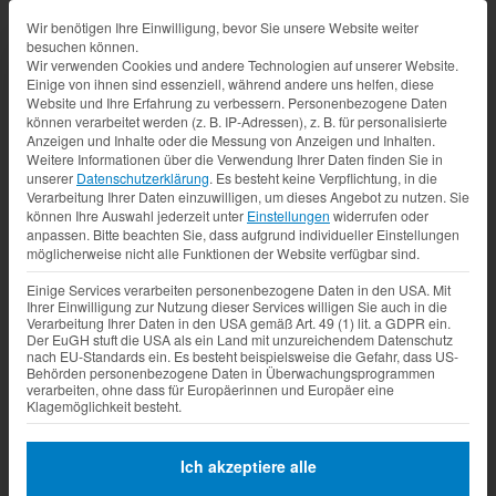
Datenschutz-Präferenz
Wir benötigen Ihre Einwilligung, bevor Sie unsere Website weiter
besuchen können.
Wir verwenden Cookies und andere Technologien auf unserer Website.
Einige von ihnen sind essenziell, während andere uns helfen, diese
Website und Ihre Erfahrung zu verbessern.
Personenbezogene Daten
können verarbeitet werden (z. B. IP-Adressen), z. B. für personalisierte
Anzeigen und Inhalte oder die Messung von Anzeigen und Inhalten.
Weitere Informationen über die Verwendung Ihrer Daten finden Sie in
unserer
Datenschutzerklärung
.
Es besteht keine Verpflichtung, in die
Verarbeitung Ihrer Daten einzuwilligen, um dieses Angebot zu nutzen.
Sie
können Ihre Auswahl jederzeit unter
Einstellungen
widerrufen oder
anpassen.
Bitte beachten Sie, dass aufgrund individueller Einstellungen
möglicherweise nicht alle Funktionen der Website verfügbar sind.
Einige Services verarbeiten personenbezogene Daten in den USA. Mit
Ihrer Einwilligung zur Nutzung dieser Services willigen Sie auch in die
Verarbeitung Ihrer Daten in den USA gemäß Art. 49 (1) lit. a GDPR ein.
Der EuGH stuft die USA als ein Land mit unzureichendem Datenschutz
nach EU-Standards ein. Es besteht beispielsweise die Gefahr, dass US-
Behörden personenbezogene Daten in Überwachungsprogrammen
verarbeiten, ohne dass für Europäerinnen und Europäer eine
Klagemöglichkeit besteht.
Ich akzeptiere alle