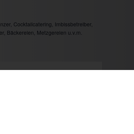
er, Cocktailcatering, Imbissbetreiber,
er, Bäckereien, Metzgereien u.v.m.
Next
Newsletter
Kontakt