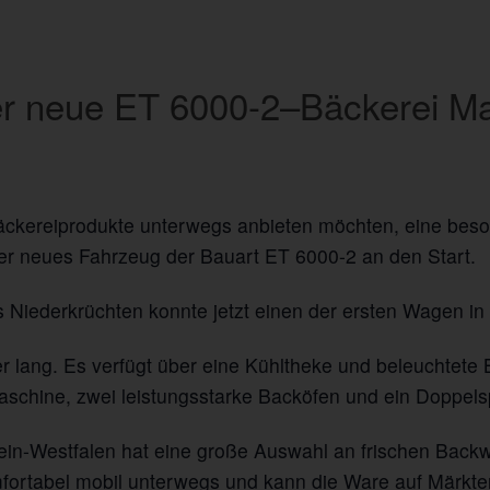
er neue ET 6000-2–Bäckerei M
 Bäckereiprodukte unterwegs anbieten möchten, eine be
er neues Fahrzeug der Bauart ET 6000-2 an den Start.
s Niederkrüchten konnte jetzt einen der ersten Wagen 
r lang. Es verfügt über eine Kühltheke und beleuchtete 
aschine, zwei leistungsstarke Backöfen und ein Doppel
rhein-Westfalen hat eine große Auswahl an frischen Bac
mfortabel mobil unterwegs und kann die Ware auf Märkt