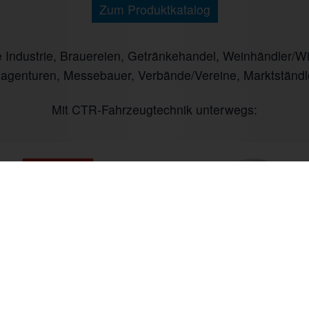
Zum Produktkatalog
ndustrie, Brauereien, Getränkehandel, Weinhändler/Winz
nagenturen, Messebauer, Verbände/Vereine, Marktständl
Mit CTR-Fahrzeugtechnik unterwegs:
 bis Fr. 09:00 bis 18:00 Uhr
+49 (0) 6535 9394-0
Anfahrt