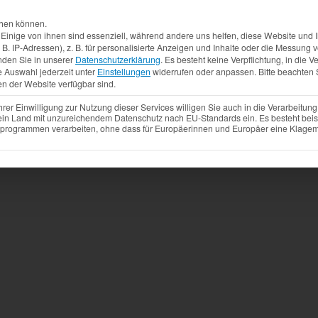
Aktuelles
Produkte
Mietfahrzeuge
Gebrauchtw
chen können.
inige von ihnen sind essenziell, während andere uns helfen, diese Website und I
. IP-Adressen), z. B. für personalisierte Anzeigen und Inhalte oder die Messung
nden Sie in unserer
Datenschutzerklärung
.
Es besteht keine Verpflichtung, in die V
e Auswahl jederzeit unter
Einstellungen
widerrufen oder anpassen.
Bitte beachten 
en der Website verfügbar sind.
r Einwilligung zur Nutzung dieser Services willigen Sie auch in die Verarbeitung 
 ein Land mit unzureichendem Datenschutz nach EU-Standards ein. Es besteht beis
ogrammen verarbeiten, ohne dass für Europäerinnen und Europäer eine Klagemö