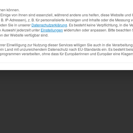
Aktuelles
Produkte
Mietfahrzeuge
Gebrauchtw
chen können.
inige von ihnen sind essenziell, während andere uns helfen, diese Website und I
. IP-Adressen), z. B. für personalisierte Anzeigen und Inhalte oder die Messung
nden Sie in unserer
Datenschutzerklärung
.
Es besteht keine Verpflichtung, in die V
e Auswahl jederzeit unter
Einstellungen
widerrufen oder anpassen.
Bitte beachten 
en der Website verfügbar sind.
r Einwilligung zur Nutzung dieser Services willigen Sie auch in die Verarbeitung 
 ein Land mit unzureichendem Datenschutz nach EU-Standards ein. Es besteht beis
ogrammen verarbeiten, ohne dass für Europäerinnen und Europäer eine Klagemö