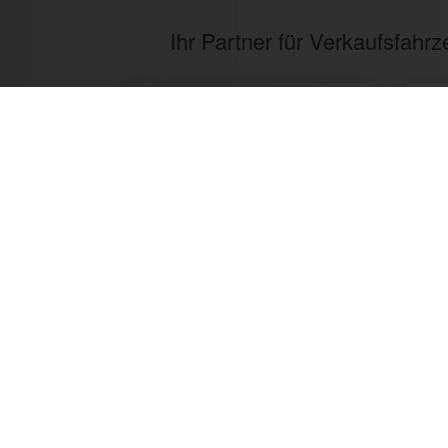
Ihr Partner für Verkaufsfah
3
Jahre Erfahrung
Zu unseren Kunden gehören: Getränke I
Caterer, Food Industrie, Promotio