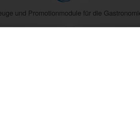
rzeuge und Promotionmodule für die Gastronom
1227
1147
Verkaufte Fahrzeuge
Zufriedene Kunden
Zum Produktkatalog
ndustrie, Brauereien, Getränkehandel, Weinhändler/Winz
nagenturen, Messebauer, Verbände/Vereine, Marktständl
Mit CTR-Fahrzeugtechnik unterwegs: