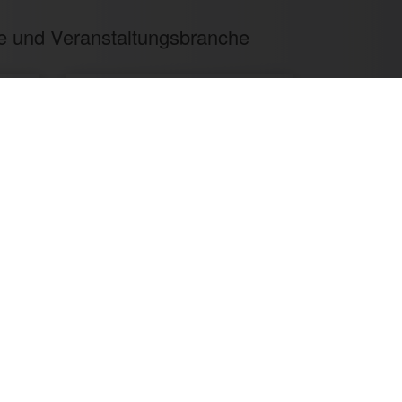
ie und Veranstaltungsbranche
6
Patente & Gebrauchsmuster
er, Cocktailcatering, Imbissbetreiber,
er, Bäckereien, Metzgereien u.v.m.