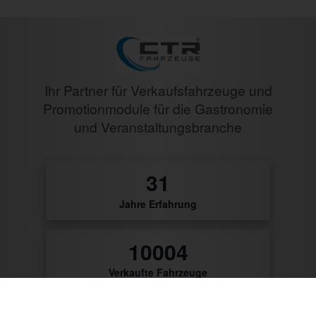
Ihr Partner für Verkaufsfahrzeuge und
Promotionmodule für die Gastronomie
und Veranstaltungsbranche
32
Jahre Erfahrung
10480
Verkaufte Fahrzeuge