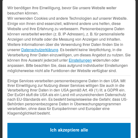
Datenschutz-Präferenz
Wir benötigen Ihre Einwilligung, bevor Sie unsere Website weiter
besuchen können.
Wir verwenden Cookies und andere Technologien auf unserer Website.
Einige von ihnen sind essenziell, während andere uns helfen, diese
Website und Ihre Erfahrung zu verbessern.
Personenbezogene Daten
können verarbeitet werden (z. B. IP-Adressen), z. B. für personalisierte
Anzeigen und Inhalte oder die Messung von Anzeigen und Inhalten.
Weitere Informationen über die Verwendung Ihrer Daten finden Sie in
unserer
Datenschutzerklärung
.
Es besteht keine Verpflichtung, in die
Verarbeitung Ihrer Daten einzuwilligen, um dieses Angebot zu nutzen.
Sie
können Ihre Auswahl jederzeit unter
Einstellungen
widerrufen oder
anpassen.
Bitte beachten Sie, dass aufgrund individueller Einstellungen
möglicherweise nicht alle Funktionen der Website verfügbar sind.
Einige Services verarbeiten personenbezogene Daten in den USA. Mit
Ihrer Einwilligung zur Nutzung dieser Services willigen Sie auch in die
Verarbeitung Ihrer Daten in den USA gemäß Art. 49 (1) lit. a GDPR ein.
Der EuGH stuft die USA als ein Land mit unzureichendem Datenschutz
nach EU-Standards ein. Es besteht beispielsweise die Gefahr, dass US-
Behörden personenbezogene Daten in Überwachungsprogrammen
verarbeiten, ohne dass für Europäerinnen und Europäer eine
Klagemöglichkeit besteht.
Ich akzeptiere alle