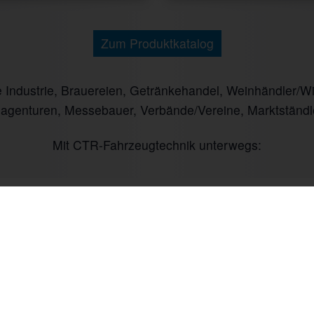
Zum Produktkatalog
ndustrie, Brauereien, Getränkehandel, Weinhändler/Winz
nagenturen, Messebauer, Verbände/Vereine, Marktständl
Mit CTR-Fahrzeugtechnik unterwegs: