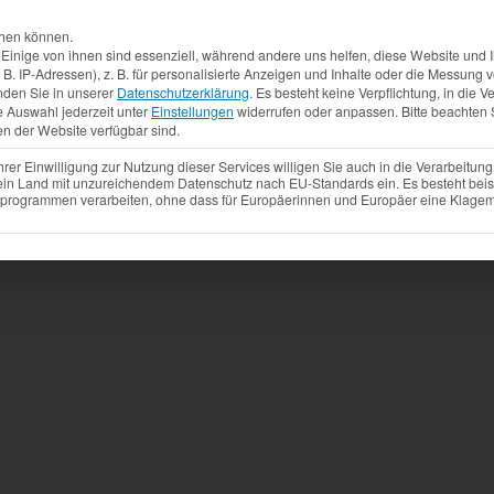
Aktuelles
Produkte
Mietfahrzeuge
Gebrauchtw
chen können.
inige von ihnen sind essenziell, während andere uns helfen, diese Website und I
. IP-Adressen), z. B. für personalisierte Anzeigen und Inhalte oder die Messung
nden Sie in unserer
Datenschutzerklärung
.
Es besteht keine Verpflichtung, in die V
e Auswahl jederzeit unter
Einstellungen
widerrufen oder anpassen.
Bitte beachten 
en der Website verfügbar sind.
r Einwilligung zur Nutzung dieser Services willigen Sie auch in die Verarbeitung 
 ein Land mit unzureichendem Datenschutz nach EU-Standards ein. Es besteht beis
ogrammen verarbeiten, ohne dass für Europäerinnen und Europäer eine Klagemö