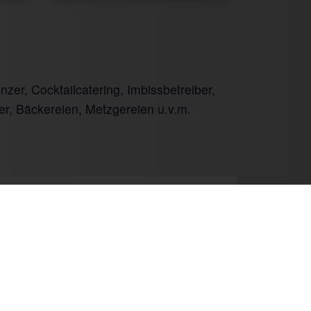
er, Cocktailcatering, Imbissbetreiber,
er, Bäckereien, Metzgereien u.v.m.
Next