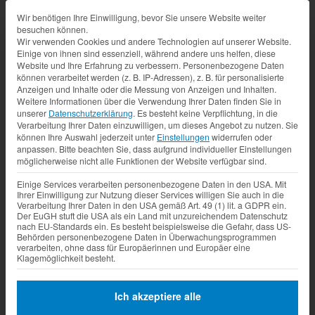
Datenschutz-Präferenz
Wir benötigen Ihre Einwilligung, bevor Sie unsere Website weiter
besuchen können.
Wir verwenden Cookies und andere Technologien auf unserer Website.
Einige von ihnen sind essenziell, während andere uns helfen, diese
Website und Ihre Erfahrung zu verbessern.
Personenbezogene Daten
können verarbeitet werden (z. B. IP-Adressen), z. B. für personalisierte
Anzeigen und Inhalte oder die Messung von Anzeigen und Inhalten.
Weitere Informationen über die Verwendung Ihrer Daten finden Sie in
unserer
Datenschutzerklärung
.
Es besteht keine Verpflichtung, in die
Verarbeitung Ihrer Daten einzuwilligen, um dieses Angebot zu nutzen.
Sie
können Ihre Auswahl jederzeit unter
Einstellungen
widerrufen oder
anpassen.
Bitte beachten Sie, dass aufgrund individueller Einstellungen
möglicherweise nicht alle Funktionen der Website verfügbar sind.
Einige Services verarbeiten personenbezogene Daten in den USA. Mit
Ihrer Einwilligung zur Nutzung dieser Services willigen Sie auch in die
Verarbeitung Ihrer Daten in den USA gemäß Art. 49 (1) lit. a GDPR ein.
Der EuGH stuft die USA als ein Land mit unzureichendem Datenschutz
nach EU-Standards ein. Es besteht beispielsweise die Gefahr, dass US-
Behörden personenbezogene Daten in Überwachungsprogrammen
verarbeiten, ohne dass für Europäerinnen und Europäer eine
Klagemöglichkeit besteht.
Ich akzeptiere alle