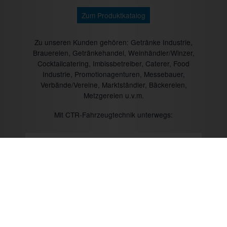
Zum Produktkatalog
Zu unseren Kunden gehören: Getränke Industrie,
Brauereien, Getränkehandel, Weinhändler/Winzer,
Cocktailcatering, Imbissbetreiber, Caterer, Food
Industrie, Promotionagenturen, Messebauer,
Verbände/Vereine, Marktständler, Bäckereien,
Metzgereien u.v.m.
Mit CTR-Fahrzeugtechnik unterwegs:
Prev
Next