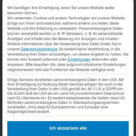
Datenschutz-Präferenz
Wir benötigen Ihre Einwilligung, bevor Sie unsere Website weiter
besuchen können.
Wir verwenden Cookies und andere Technologien auf unserer Website.
Einige von ihnen sind essenziell, während andere uns helfen, diese
Website und Ihre Erfahrung zu verbessern.
Personenbezogene Daten
können verarbeitet werden (z. B. IP-Adressen), z. B. für personalisierte
Anzeigen und Inhalte oder die Messung von Anzeigen und Inhalten.
Weitere Informationen über die Verwendung Ihrer Daten finden Sie in
unserer
Datenschutzerklärung
.
Es besteht keine Verpflichtung, in die
Verarbeitung Ihrer Daten einzuwilligen, um dieses Angebot zu nutzen.
Sie
können Ihre Auswahl jederzeit unter
Einstellungen
widerrufen oder
anpassen.
Bitte beachten Sie, dass aufgrund individueller Einstellungen
möglicherweise nicht alle Funktionen der Website verfügbar sind.
Einige Services verarbeiten personenbezogene Daten in den USA. Mit
Ihrer Einwilligung zur Nutzung dieser Services willigen Sie auch in die
Verarbeitung Ihrer Daten in den USA gemäß Art. 49 (1) lit. a GDPR ein.
Der EuGH stuft die USA als ein Land mit unzureichendem Datenschutz
nach EU-Standards ein. Es besteht beispielsweise die Gefahr, dass US-
Behörden personenbezogene Daten in Überwachungsprogrammen
verarbeiten, ohne dass für Europäerinnen und Europäer eine
Klagemöglichkeit besteht.
Ich akzeptiere alle