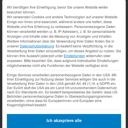
Datenschutz-Präferenz
Wir benötigen Ihre Einwilligung, bevor Sie unsere Website weiter
besuchen können.
Wir verwenden Cookies und andere Technologien auf unserer Website.
Einige von ihnen sind essenziell, während andere uns helfen, diese
Website und Ihre Erfahrung zu verbessern.
Personenbezogene Daten
können verarbeitet werden (z. B. IP-Adressen), z. B. für personalisierte
Anzeigen und Inhalte oder die Messung von Anzeigen und Inhalten.
Weitere Informationen über die Verwendung Ihrer Daten finden Sie in
unserer
Datenschutzerklärung
.
Es besteht keine Verpflichtung, in die
Verarbeitung Ihrer Daten einzuwilligen, um dieses Angebot zu nutzen.
Sie
können Ihre Auswahl jederzeit unter
Einstellungen
widerrufen oder
anpassen.
Bitte beachten Sie, dass aufgrund individueller Einstellungen
möglicherweise nicht alle Funktionen der Website verfügbar sind.
Einige Services verarbeiten personenbezogene Daten in den USA. Mit
Ihrer Einwilligung zur Nutzung dieser Services willigen Sie auch in die
Verarbeitung Ihrer Daten in den USA gemäß Art. 49 (1) lit. a GDPR ein.
Der EuGH stuft die USA als ein Land mit unzureichendem Datenschutz
nach EU-Standards ein. Es besteht beispielsweise die Gefahr, dass US-
Behörden personenbezogene Daten in Überwachungsprogrammen
verarbeiten, ohne dass für Europäerinnen und Europäer eine
Klagemöglichkeit besteht.
Ich akzeptiere alle