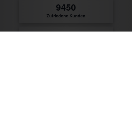
9786
Zufriedene Kunden
56
Patente & Gebrauchsmuster
Zum Produktkatalog
Zu unseren Kunden gehören: Getränke Industrie,
Brauereien, Getränkehandel, Weinhändler/Winzer,
Cocktailcatering, Imbissbetreiber, Caterer, Food
Industrie, Promotionagenturen, Messebauer,
Verbände/Vereine, Marktständler, Bäckereien,
Metzgereien u.v.m.
Mit CTR-Fahrzeugtechnik unterwegs: