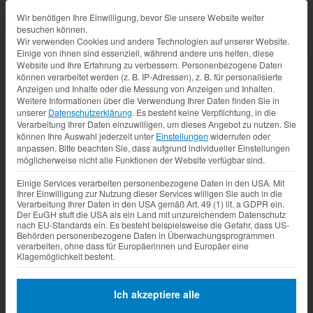
Datenschutz-Präferenz
Wir benötigen Ihre Einwilligung, bevor Sie unsere Website weiter
besuchen können.
Wir verwenden Cookies und andere Technologien auf unserer Website.
Einige von ihnen sind essenziell, während andere uns helfen, diese
Website und Ihre Erfahrung zu verbessern.
Personenbezogene Daten
können verarbeitet werden (z. B. IP-Adressen), z. B. für personalisierte
Anzeigen und Inhalte oder die Messung von Anzeigen und Inhalten.
Weitere Informationen über die Verwendung Ihrer Daten finden Sie in
unserer
Datenschutzerklärung
.
Es besteht keine Verpflichtung, in die
Verarbeitung Ihrer Daten einzuwilligen, um dieses Angebot zu nutzen.
Sie
können Ihre Auswahl jederzeit unter
Einstellungen
widerrufen oder
anpassen.
Bitte beachten Sie, dass aufgrund individueller Einstellungen
möglicherweise nicht alle Funktionen der Website verfügbar sind.
Einige Services verarbeiten personenbezogene Daten in den USA. Mit
Ihrer Einwilligung zur Nutzung dieser Services willigen Sie auch in die
Verarbeitung Ihrer Daten in den USA gemäß Art. 49 (1) lit. a GDPR ein.
Der EuGH stuft die USA als ein Land mit unzureichendem Datenschutz
nach EU-Standards ein. Es besteht beispielsweise die Gefahr, dass US-
Behörden personenbezogene Daten in Überwachungsprogrammen
verarbeiten, ohne dass für Europäerinnen und Europäer eine
Klagemöglichkeit besteht.
Ich akzeptiere alle