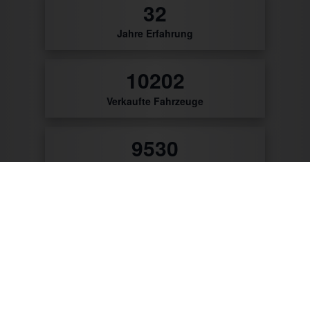
0
Jahre Erfahrung
0
Verkaufte Fahrzeuge
0
Zufriedene Kunden
57
Patente & Gebrauchsmuster
Zum Produktkatalog