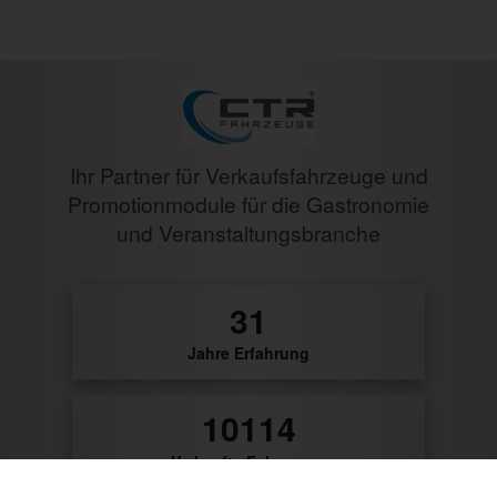
Ihr Partner für Verkaufsfahrzeuge und
Promotionmodule für die Gastronomie
und Veranstaltungsbranche
32
Jahre Erfahrung
10482
Verkaufte Fahrzeuge