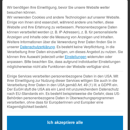
Datenschutz-Präferenz
Wir benötigen Ihre Einwilligung, bevor Sie unsere Website weiter
besuchen können.
Wir verwenden Cookies und andere Technologien auf unserer Website.
Einige von ihnen sind essenziell, während andere uns helfen, diese
Website und Ihre Erfahrung zu verbessern.
Personenbezogene Daten
können verarbeitet werden (z. B. IP-Adressen), z. B. für personalisierte
Anzeigen und Inhalte oder die Messung von Anzeigen und Inhalten.
Weitere Informationen über die Verwendung Ihrer Daten finden Sie in
unserer
Datenschutzerklärung
.
Es besteht keine Verpflichtung, in die
Verarbeitung Ihrer Daten einzuwilligen, um dieses Angebot zu nutzen.
Sie
können Ihre Auswahl jederzeit unter
Einstellungen
widerrufen oder
anpassen.
Bitte beachten Sie, dass aufgrund individueller Einstellungen
möglicherweise nicht alle Funktionen der Website verfügbar sind.
Einige Services verarbeiten personenbezogene Daten in den USA. Mit
Ihrer Einwilligung zur Nutzung dieser Services willigen Sie auch in die
Verarbeitung Ihrer Daten in den USA gemäß Art. 49 (1) lit. a GDPR ein.
Der EuGH stuft die USA als ein Land mit unzureichendem Datenschutz
nach EU-Standards ein. Es besteht beispielsweise die Gefahr, dass US-
Behörden personenbezogene Daten in Überwachungsprogrammen
verarbeiten, ohne dass für Europäerinnen und Europäer eine
Klagemöglichkeit besteht.
Ich akzeptiere alle