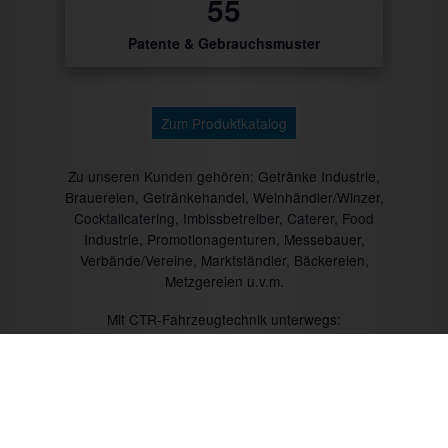
56
Patente & Gebrauchsmuster
Zum Produktkatalog
Zu unseren Kunden gehören: Getränke Industrie,
Brauereien, Getränkehandel, Weinhändler/Winzer,
Cocktailcatering, Imbissbetreiber, Caterer, Food
Industrie, Promotionagenturen, Messebauer,
Verbände/Vereine, Marktständler, Bäckereien,
Metzgereien u.v.m.
Mit CTR-Fahrzeugtechnik unterwegs: