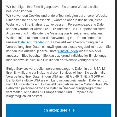
Datenschutz-Präferenz
Wir benötigen Ihre Einwilligung, bevor Sie unsere Website weiter
besuchen können.
Wir verwenden Cookies und andere Technologien auf unserer Website.
Einige von ihnen sind essenziell, während andere uns helfen, diese
Website und Ihre Erfahrung zu verbessern.
Personenbezogene Daten
können verarbeitet werden (z. B. IP-Adressen), z. B. für personalisierte
Anzeigen und Inhalte oder die Messung von Anzeigen und Inhalten.
Weitere Informationen über die Verwendung Ihrer Daten finden Sie in
unserer
Datenschutzerklärung
.
Es besteht keine Verpflichtung, in die
Verarbeitung Ihrer Daten einzuwilligen, um dieses Angebot zu nutzen.
Sie
können Ihre Auswahl jederzeit unter
Einstellungen
widerrufen oder
anpassen.
Bitte beachten Sie, dass aufgrund individueller Einstellungen
möglicherweise nicht alle Funktionen der Website verfügbar sind.
Einige Services verarbeiten personenbezogene Daten in den USA. Mit
Ihrer Einwilligung zur Nutzung dieser Services willigen Sie auch in die
Verarbeitung Ihrer Daten in den USA gemäß Art. 49 (1) lit. a GDPR ein.
Der EuGH stuft die USA als ein Land mit unzureichendem Datenschutz
nach EU-Standards ein. Es besteht beispielsweise die Gefahr, dass US-
Behörden personenbezogene Daten in Überwachungsprogrammen
verarbeiten, ohne dass für Europäerinnen und Europäer eine
Klagemöglichkeit besteht.
Ich akzeptiere alle