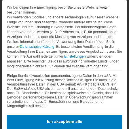
Datenschutz-Präferenz
Wir benötigen Ihre Einwilligung, bevor Sie unsere Website weiter
besuchen können.
Wir verwenden Cookies und andere Technologien auf unserer Website.
Einige von ihnen sind essenziell, während andere uns helfen, diese
Website und Ihre Erfahrung zu verbessern.
Personenbezogene Daten
können verarbeitet werden (z. B. IP-Adressen), z. B. für personalisierte
Anzeigen und Inhalte oder die Messung von Anzeigen und Inhalten.
Weitere Informationen über die Verwendung Ihrer Daten finden Sie in
unserer
Datenschutzerklärung
.
Es besteht keine Verpflichtung, in die
Verarbeitung Ihrer Daten einzuwilligen, um dieses Angebot zu nutzen.
Sie
können Ihre Auswahl jederzeit unter
Einstellungen
widerrufen oder
anpassen.
Bitte beachten Sie, dass aufgrund individueller Einstellungen
möglicherweise nicht alle Funktionen der Website verfügbar sind.
Einige Services verarbeiten personenbezogene Daten in den USA. Mit
Ihrer Einwilligung zur Nutzung dieser Services willigen Sie auch in die
Verarbeitung Ihrer Daten in den USA gemäß Art. 49 (1) lit. a GDPR ein.
Der EuGH stuft die USA als ein Land mit unzureichendem Datenschutz
nach EU-Standards ein. Es besteht beispielsweise die Gefahr, dass US-
Behörden personenbezogene Daten in Überwachungsprogrammen
verarbeiten, ohne dass für Europäerinnen und Europäer eine
Klagemöglichkeit besteht.
Ich akzeptiere alle