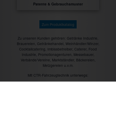
Patente & Gebrauchsmuster
Zum Produktkatalog
Zu unseren Kunden gehören: Getränke Industrie,
Brauereien, Getränkehandel, Weinhändler/Winzer,
Cocktailcatering, Imbissbetreiber, Caterer, Food
Industrie, Promotionagenturen, Messebauer,
Verbände/Vereine, Marktständler, Bäckereien,
Metzgereien u.v.m.
Mit CTR-Fahrzeugtechnik unterwegs: